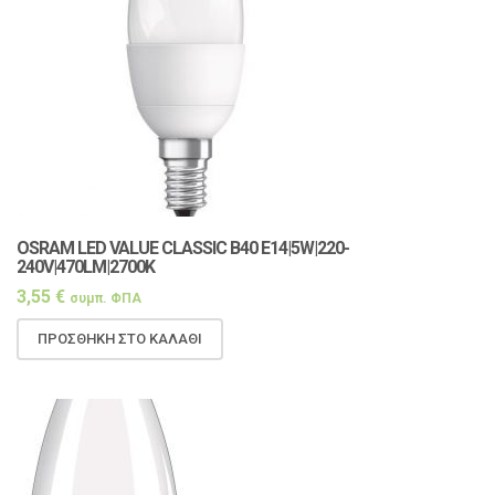
OSRAM LED VALUE CLASSIC Β40 E14|5W|220-
240V|470LM|2700K
3,55
€
συμπ. ΦΠΑ
ΠΡΟΣΘΉΚΗ ΣΤΟ ΚΑΛΆΘΙ