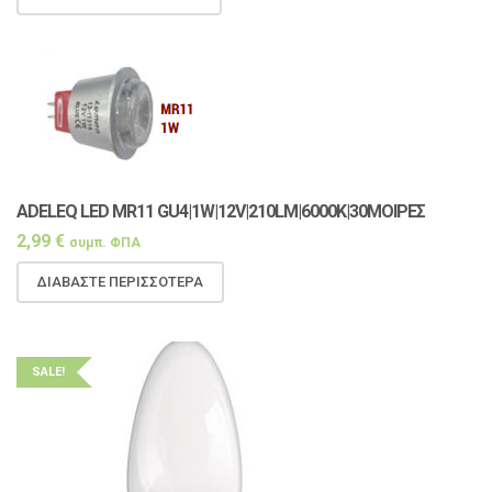
ADELEQ LED MR11 GU4|1W|12V|210LM|6000K|30ΜΟΙΡΕΣ
2,99
€
συμπ. ΦΠΑ
ΔΙΑΒΆΣΤΕ ΠΕΡΙΣΣΌΤΕΡΑ
SALE!