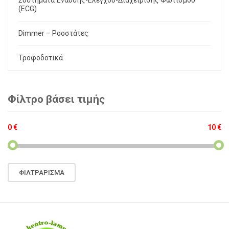
(ECG)
Dimmer – Ροοστάτες
Τροφοδοτικά
Φίλτρο βάσει τιμής
0 €
10 €
Ελάχιστη
Μέγιστη
ΦΙΛΤΡΆΡΙΣΜΑ
τιμή
τιμή