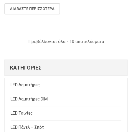
ΔΙΑΒΆΣΤΕ ΠΕΡΙΣΣΌΤΕΡΑ
Sorted
Προβάλλονται όλα - 10 αποτελέσματα
by
price:
ΚΑΤΗΓΟΡΊΕΣ
low
LED Λαμπτήρες
to
LED Λαμπτήρες DIM
high
LED Ταινίες
LED Πάνελ – Σπότ