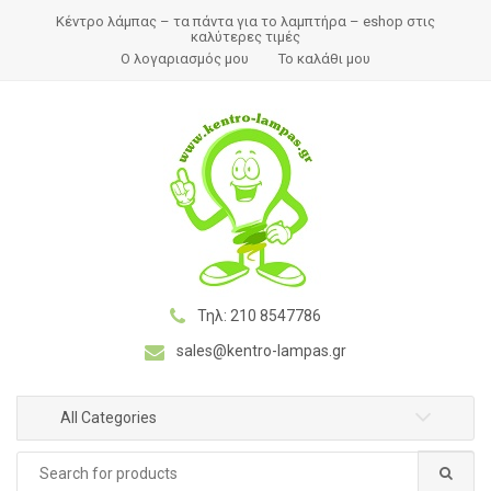
S
S
Κέντρο λάμπας – τα πάντα για το λαμπτήρα – eshop στις
k
k
καλύτερες τιμές
Ο λογαριασμός μου
Το καλάθι μου
i
i
p
p
t
t
o
o
n
c
a
o
v
n
i
t
g
e
a
n
Τηλ: 210 8547786
t
t
sales@kentro-lampas.gr
i
o
n
All Categories
Search
for: