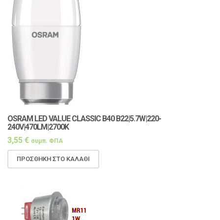
OSRAM LED VALUE CLASSIC Β40 B22|5.7W|220-
240V|470LM|2700K
3,55
€
συμπ. ΦΠΑ
ΠΡΟΣΘΉΚΗ ΣΤΟ ΚΑΛΆΘΙ