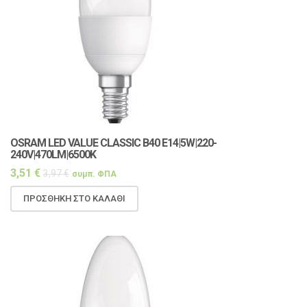
OSRAM LED VALUE CLASSIC Β40 E14|5W|220-
240V|470LM|6500K
3,51
€
3,97
€
συμπ. ΦΠΑ
ΠΡΟΣΘΉΚΗ ΣΤΟ ΚΑΛΆΘΙ