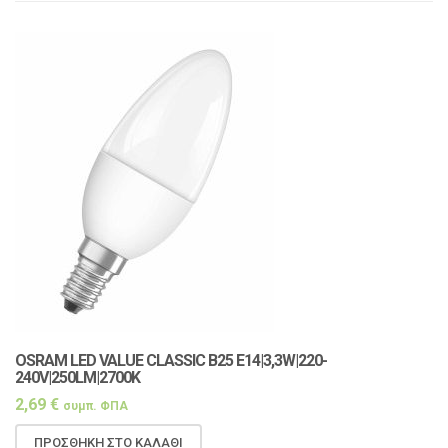
OSRAM LED VALUE CLASSIC Β25 E14|3,3W|220-
240V|250LM|2700K
2,69
€
συμπ. ΦΠΑ
ΠΡΟΣΘΉΚΗ ΣΤΟ ΚΑΛΆΘΙ