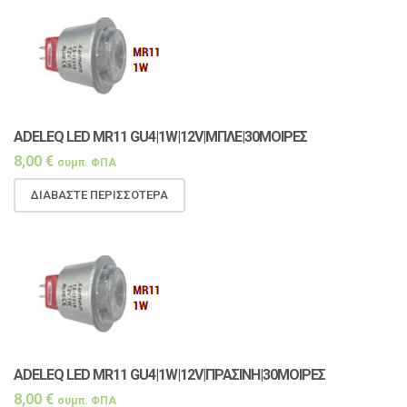
ADELEQ LED MR11 GU4|1W|12V|ΜΠΛΕ|30ΜΟΙΡΕΣ
8,00
€
συμπ. ΦΠΑ
ΔΙΑΒΆΣΤΕ ΠΕΡΙΣΣΌΤΕΡΑ
ADELEQ LED MR11 GU4|1W|12V|ΠΡΑΣΙΝΗ|30ΜΟΙΡΕΣ
8,00
€
συμπ. ΦΠΑ