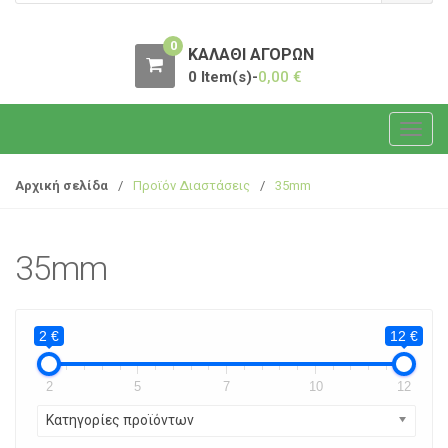
0
ΚΑΛΆΘΙ ΑΓΟΡΏΝ
0 Item(s)-
0,00
€
T
o
g
Αρχική σελίδα
/
Προϊόν Διαστάσεις
/
35mm
g
l
e
35mm
n
a
v
2 €
12 €
i
g
2
5
7
10
12
a
t
Κατηγορίες προϊόντων
i