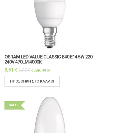
OSRAM LED VALUE CLASSIC Β40 E14|5W|220-
240V|470LM|4000K
3,51
€
3,97
€
συμπ. ΦΠΑ
ΠΡΟΣΘΉΚΗ ΣΤΟ ΚΑΛΆΘΙ
SALE!